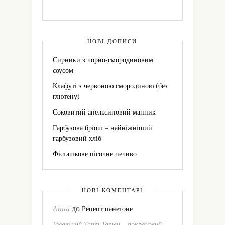
НОВІ ДОПИСИ
Сирники з чорно-смородиновим
соусом
Клафуті з червоною смородиною (без
глютену)
Соковитий апельсиновий манник
Гарбузова бріош – найніжніший
гарбузовий хліб
Фісташкове пісочне печиво
НОВІ КОМЕНТАРІ
Anna
до
Рецепт панетоне
Ідеальний Тарт Татен – покроковий