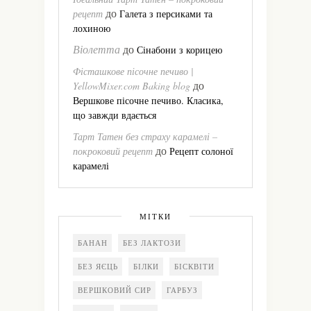
до
рецепт
Галета з персиками та
лохиною
Віолетта
до
Сінабони з корицею
Фісташкове пісочне печиво |
до
YellowMixer.com Baking blog
Вершкове пісочне печиво. Класика,
що завжди вдається
Тарт Татен без страху карамелі –
до
покроковий рецепт
Рецепт солоної
карамелі
МІТКИ
БАНАН
БЕЗ ЛАКТОЗИ
БЕЗ ЯЄЦЬ
БІЛКИ
БІСКВІТИ
ВЕРШКОВИЙ СИР
ГАРБУЗ