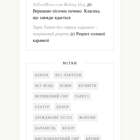
до
YellowMixer.com Baking blog
Вершкове пісочне печиво. Класика,
що завжди вдається
Тарт Татен без страху карамелі –
до
покроковий рецепт
Рецепт солоної
карамелі
МІТКИ
БАНАН
БЕЗ ЛАКТОЗИ
БЕЗ ЯЄЦЬ
БІЛКИ
БІСКВІТИ
ВЕРШКОВИЙ СИР
ГАРБУЗ
ГЛАЗУР
ДЕКОР
ДРІЖДЖОВЕ ТІСТО
ЖОВТКИ
КАРАМЕЛЬ
КЕФІР
КИСЛОМОЛОЧНИЙ СИР
КРЕМИ