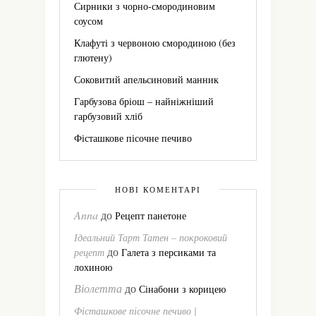
Сирники з чорно-смородиновим
соусом
Клафуті з червоною смородиною (без
глютену)
Соковитий апельсиновий манник
Гарбузова бріош – найніжніший
гарбузовий хліб
Фісташкове пісочне печиво
НОВІ КОМЕНТАРІ
Anna
до
Рецепт панетоне
Ідеальний Тарт Татен – покроковий
до
рецепт
Галета з персиками та
лохиною
Віолетта
до
Сінабони з корицею
Фісташкове пісочне печиво |