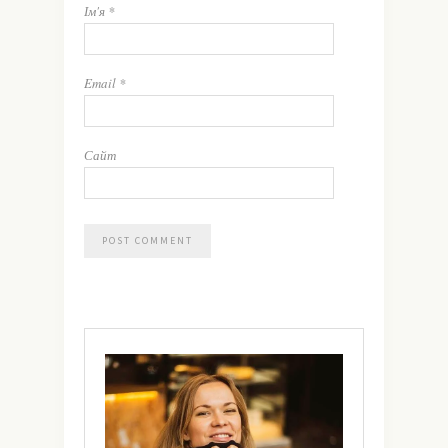
Ім'я
*
Email
*
Сайт