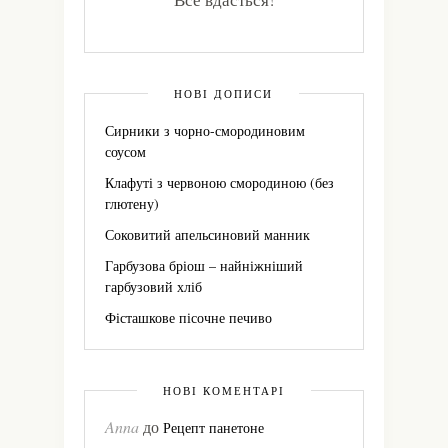
НОВІ ДОПИСИ
Сирники з чорно-смородиновим
соусом
Клафуті з червоною смородиною (без
глютену)
Соковитий апельсиновий манник
Гарбузова бріош – найніжніший
гарбузовий хліб
Фісташкове пісочне печиво
НОВІ КОМЕНТАРІ
Anna
до
Рецепт панетоне