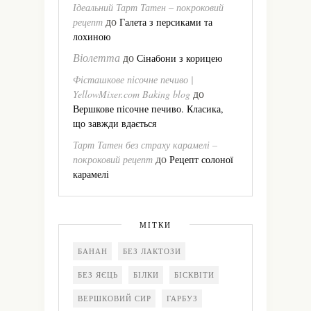
Ідеальний Тарт Татен – покроковий
до
рецепт
Галета з персиками та
лохиною
Віолетта
до
Сінабони з корицею
Фісташкове пісочне печиво |
до
YellowMixer.com Baking blog
Вершкове пісочне печиво. Класика,
що завжди вдається
Тарт Татен без страху карамелі –
до
покроковий рецепт
Рецепт солоної
карамелі
МІТКИ
БАНАН
БЕЗ ЛАКТОЗИ
БЕЗ ЯЄЦЬ
БІЛКИ
БІСКВІТИ
ВЕРШКОВИЙ СИР
ГАРБУЗ