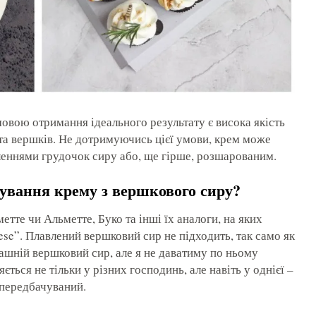
овою отримання ідеального результату є висока якість
 та вершків. Не дотримуючись цієї умови, крем може
пленнями грудочок сиру або, ще гірше, розшарованим.
тування крему з вершкового сиру?
тте чи Альметте, Буко та інші їх аналоги, на яких
se”. Плавлений вершковий сир не підходить, так само як
ашній вершковий сир, але я не даватиму по ньому
ється не тільки у різних господинь, але навіть у однієї –
о передбачуваний.