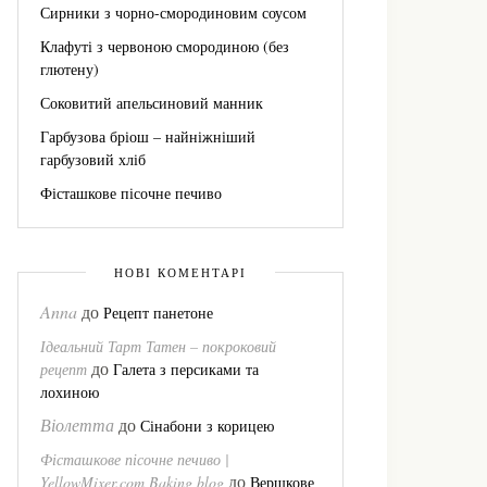
Сирники з чорно-смородиновим соусом
Клафуті з червоною смородиною (без
глютену)
Соковитий апельсиновий манник
Гарбузова бріош – найніжніший
гарбузовий хліб
Фісташкове пісочне печиво
НОВІ КОМЕНТАРІ
Anna
до
Рецепт панетоне
Ідеальний Тарт Татен – покроковий
до
рецепт
Галета з персиками та
лохиною
Віолетта
до
Сінабони з корицею
Фісташкове пісочне печиво |
до
YellowMixer.com Baking blog
Вершкове