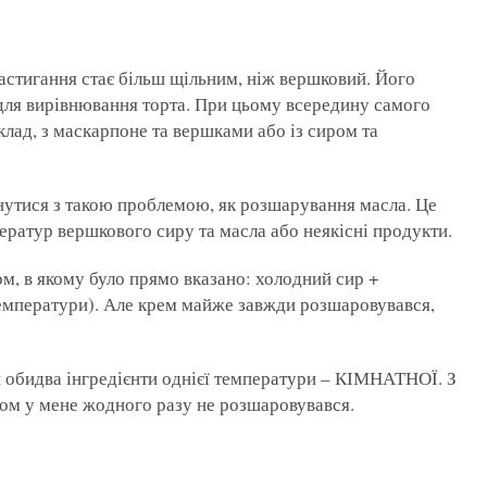
астигання стає більш щільним, ніж вершковий. Його
для вирівнювання торта. При цьому всередину самого
лад, з маскарпоне та вершками або із сиром та
нутися з такою проблемою, як розшарування масла. Це
ератур вершкового сиру та масла або неякісні продукти.
м, в якому було прямо вказано: холодний сир +
емператури). Але крем майже завжди розшаровувався,
и обидва інгредієнти однієї температури – КІМНАТНОЇ. З
лом у мене жодного разу не розшаровувався.