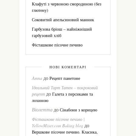
Клафуті з червоною смородиною (без
глютену)
Соковитий апельсиновий манник
Гарбузова бріош – найніжніший
гарбузовий хліб
Фісташкове пісочне печиво
НОВІ КОМЕНТАРІ
Anna
до
Рецепт панетоне
Ідеальний Тарт Татен – покроковий
до
рецепт
Галета з персиками та
лохиною
Віолетта
до
Сінабони з корицею
Фісташкове пісочне печиво |
до
YellowMixer.com Baking blog
Вершкове пісочне печиво. Класика,