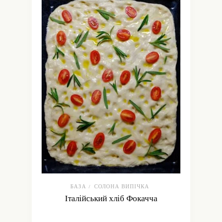
БАЗА
СОЛОНА ВИПІЧКА
/
Італійський хліб Фокачча