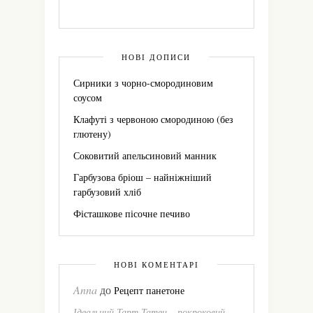
НОВІ ДОПИСИ
Сирники з чорно-смородиновим
соусом
Клафуті з червоною смородиною (без
глютену)
Соковитий апельсиновий манник
Гарбузова бріош – найніжніший
гарбузовий хліб
Фісташкове пісочне печиво
НОВІ КОМЕНТАРІ
Anna
до
Рецепт панетоне
Ідеальний Тарт Татен – покроковий