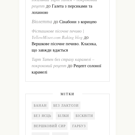
до
рецепт
Галета з персиками та
лохиною
Віолетта
до
Сінабони з корицею
Фісташкове пісочне печиво |
до
YellowMixer.com Baking blog
Вершкове пісочне печиво. Класика,
що завжди вдається
Тарт Татен без страху карамелі –
до
покроковий рецепт
Рецепт солоної
карамелі
МІТКИ
БАНАН
БЕЗ ЛАКТОЗИ
БЕЗ ЯЄЦЬ
БІЛКИ
БІСКВІТИ
ВЕРШКОВИЙ СИР
ГАРБУЗ