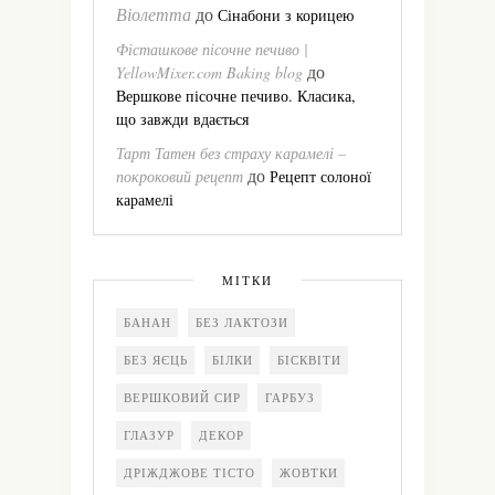
Віолетта
до
Сінабони з корицею
Фісташкове пісочне печиво |
до
YellowMixer.com Baking blog
Вершкове пісочне печиво. Класика,
що завжди вдається
Тарт Татен без страху карамелі –
до
покроковий рецепт
Рецепт солоної
карамелі
МІТКИ
БАНАН
БЕЗ ЛАКТОЗИ
БЕЗ ЯЄЦЬ
БІЛКИ
БІСКВІТИ
ВЕРШКОВИЙ СИР
ГАРБУЗ
ГЛАЗУР
ДЕКОР
ДРІЖДЖОВЕ ТІСТО
ЖОВТКИ