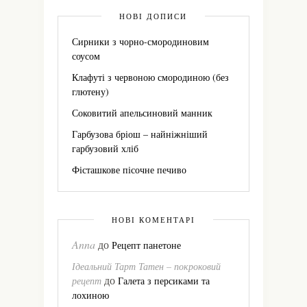
НОВІ ДОПИСИ
Сирники з чорно-смородиновим
соусом
Клафуті з червоною смородиною (без
глютену)
Соковитий апельсиновий манник
Гарбузова бріош – найніжніший
гарбузовий хліб
Фісташкове пісочне печиво
НОВІ КОМЕНТАРІ
Anna
до
Рецепт панетоне
Ідеальний Тарт Татен – покроковий
до
рецепт
Галета з персиками та
лохиною