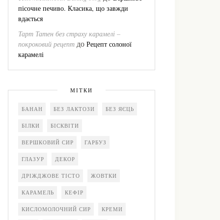
пісочне печиво. Класика, що завжди
вдається
Тарт Татен без страху карамелі –
до
покроковий рецепт
Рецепт солоної
карамелі
МІТКИ
БАНАН
БЕЗ ЛАКТОЗИ
БЕЗ ЯЄЦЬ
БІЛКИ
БІСКВІТИ
ВЕРШКОВИЙ СИР
ГАРБУЗ
ГЛАЗУР
ДЕКОР
ДРІЖДЖОВЕ ТІСТО
ЖОВТКИ
КАРАМЕЛЬ
КЕФІР
КИСЛОМОЛОЧНИЙ СИР
КРЕМИ