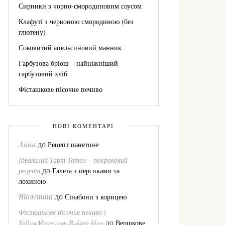
Сирники з чорно-смородиновим соусом
Клафуті з червоною смородиною (без
глютену)
Соковитий апельсиновий манник
Гарбузова бріош – найніжніший
гарбузовий хліб
Фісташкове пісочне печиво
НОВІ КОМЕНТАРІ
Anna
до
Рецепт панетоне
Ідеальний Тарт Татен – покроковий
до
рецепт
Галета з персиками та
лохиною
Віолетта
до
Сінабони з корицею
Фісташкове пісочне печиво |
до
YellowMixer.com Baking blog
Вершкове