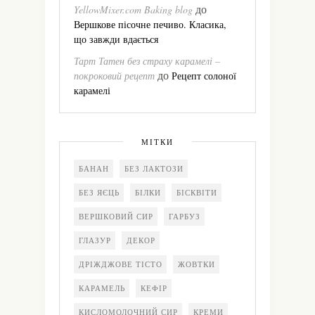
до
YellowMixer.com Baking blog
Вершкове пісочне печиво. Класика,
що завжди вдається
Тарт Татен без страху карамелі –
до
покроковий рецепт
Рецепт солоної
карамелі
МІТКИ
БАНАН
БЕЗ ЛАКТОЗИ
БЕЗ ЯЄЦЬ
БІЛКИ
БІСКВІТИ
ВЕРШКОВИЙ СИР
ГАРБУЗ
ГЛАЗУР
ДЕКОР
ДРІЖДЖОВЕ ТІСТО
ЖОВТКИ
КАРАМЕЛЬ
КЕФІР
КИСЛОМОЛОЧНИЙ СИР
КРЕМИ