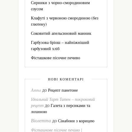
Сирники з чорно-смородиновим
соусом
Клафуті з червоною смородиною (без
глютену)
Соковитий апельсиновий манник
Гарбузова бріош – найніжніший
гарбузовий хліб
Фісташкове пісочне печиво
НОВІ КОМЕНТАРІ
Anna
до
Рецепт панетоне
Ідеальний Тарт Татен – покроковий
до
рецепт
Галета з персиками та
лохиною
Віолетта
до
Сінабони з корицею
Фісташкове пісочне печиво |