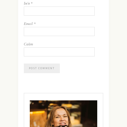
Ім'я
*
Email
*
Сайт