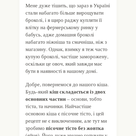
Мене дуже тішить, що зараз в Україні
стали набагато більше вирощувати
броколі, і я щиро раджу купляти її
влітку на фермерському ринку у
бабусь, адже домашня броколі
набагато ніжніша та смачніша, ніж з
магазину. Однак, взимку я теж часто
купую броколі, частіше заморожену,
оскільки це овоч, який завжди має
бути в наявності в нашому домі.
Добре, повернемося до нашого кіша.
кіш складається із двох
Будь-який
основних частин
– основи, тобто
тіста, та начинки. Найчастіше
основою кіша є пісочне тісто, і цей
рецепт не є виключенням, але тут ми
пісочне тісто без жовтка
зробимо
(яйця). Його дуже зручно готувати у