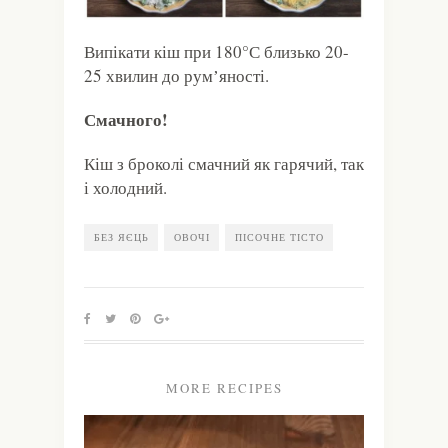
Випікати кіш при 180°С близько 20-
25 хвилин до румʼяності.
Смачного!
Кіш з броколі смачний як гарячий, так
і холодний.
БЕЗ ЯЄЦЬ
ОВОЧІ
ПІСОЧНЕ ТІСТО
MORE RECIPES