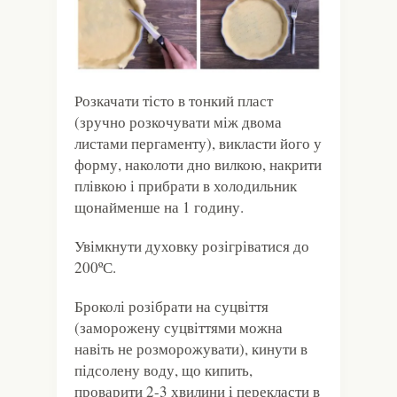
Розкачати тісто в тонкий пласт
(зручно розкочувати між двома
листами пергаменту), викласти його у
форму, наколоти дно вилкою, накрити
плівкою і прибрати в холодильник
щонайменше на 1 годину.
Увімкнути духовку розігріватися до
200ºС.
Броколі розібрати на суцвіття
(заморожену суцвіттями можна
навіть не розморожувати), кинути в
підсолену воду, що кипить,
проварити 2-3 хвилини і перекласти в