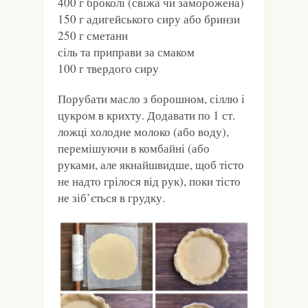
400 г броколі (свіжа чи заморожена)
150 г адигейського сиру або бринзи
250 г сметани
сіль та приправи за смаком
100 г твердого сиру
Порубати масло з борошном, сіллю і
цукром в крихту. Додавати по 1 ст.
ложці холодне молоко (або воду),
перемішуючи в комбайні (або
руками, але якнайшвидше, щоб тісто
не надто грілося від рук), поки тісто
не зіб’ється в грудку.