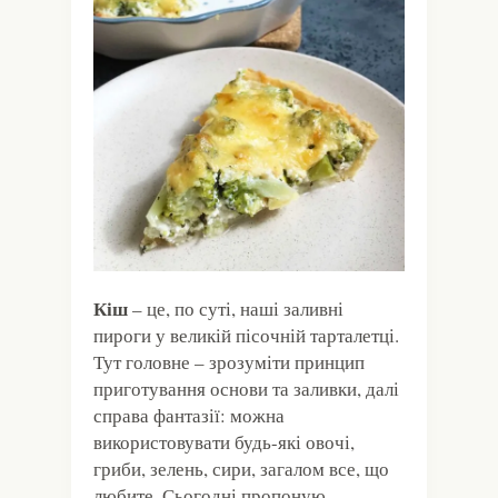
Кіш
– це, по суті, наші заливні
пироги у великій пісочній тарталетці.
Тут головне – зрозуміти принцип
приготування основи та заливки, далі
справа фантазії: можна
використовувати будь-які овочі,
гриби, зелень, сири, загалом все, що
любите.
Сьогодні пропоную