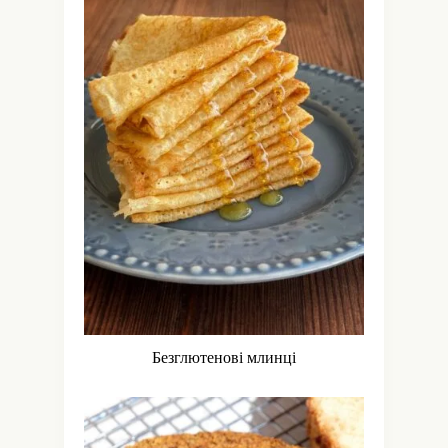
Безглютенові млинці