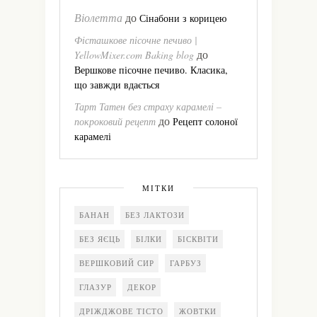
Віолетта
до
Сінабони з корицею
Фісташкове пісочне печиво |
до
YellowMixer.com Baking blog
Вершкове пісочне печиво. Класика,
що завжди вдається
Тарт Татен без страху карамелі –
до
покроковий рецепт
Рецепт солоної
карамелі
МІТКИ
БАНАН
БЕЗ ЛАКТОЗИ
БЕЗ ЯЄЦЬ
БІЛКИ
БІСКВІТИ
ВЕРШКОВИЙ СИР
ГАРБУЗ
ГЛАЗУР
ДЕКОР
ДРІЖДЖОВЕ ТІСТО
ЖОВТКИ