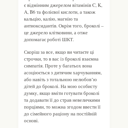
є відмінним джерелом вітамінів C, K,
A, B6 та фолієвої кислоти, а також
кальцію, калію, магнію та
антиоксидантів. Окрім того, броколі –
це джерело клітковини, а отже
допомагає роботі ШКТ.
Скоріш за все, якщо ви читаєте ці
строчки, то в вас із броколі взаємна
симпатія. Проте у багатьох вона
асоціюється з дитячим харчуванням,
або навіть з тотальною нелюбовʼю
дітей до броколі. На мою особисту
думку, якщо вміти готувати броколі
та додавати її до страв невеличкими
порціями, то можна згодом ввести її
до сімейного раціону на постійній
основі.