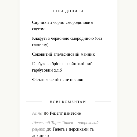
НОВІ ДОПИСИ
Сирники з чорно-смородиновим
соусом
Клафуті з червоною смородиною (без
глютену)
Соковитий апельсиновий манник
Гарбузова бріош – найніжніший
гарбузовий хліб
Фісташкове пісочне печиво
НОВІ КОМЕНТАРІ
Anna
до
Рецепт панетоне
Ідеальний Тарт Татен – покроковий
до
рецепт
Галета з персиками та
лохиною