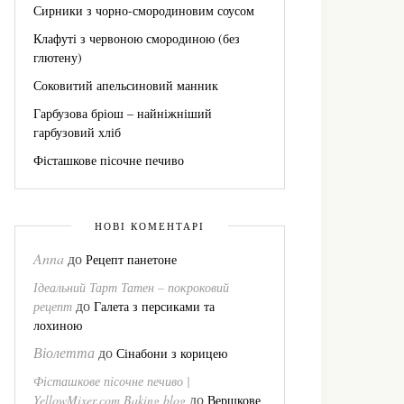
Сирники з чорно-смородиновим соусом
Клафуті з червоною смородиною (без
глютену)
Соковитий апельсиновий манник
Гарбузова бріош – найніжніший
гарбузовий хліб
Фісташкове пісочне печиво
НОВІ КОМЕНТАРІ
Anna
до
Рецепт панетоне
Ідеальний Тарт Татен – покроковий
до
рецепт
Галета з персиками та
лохиною
Віолетта
до
Сінабони з корицею
Фісташкове пісочне печиво |
до
YellowMixer.com Baking blog
Вершкове