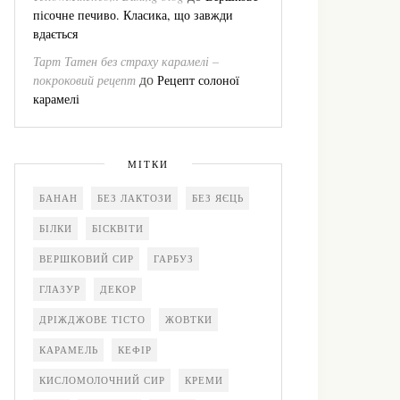
пісочне печиво. Класика, що завжди
вдається
Тарт Татен без страху карамелі –
до
покроковий рецепт
Рецепт солоної
карамелі
МІТКИ
БАНАН
БЕЗ ЛАКТОЗИ
БЕЗ ЯЄЦЬ
БІЛКИ
БІСКВІТИ
ВЕРШКОВИЙ СИР
ГАРБУЗ
ГЛАЗУР
ДЕКОР
ДРІЖДЖОВЕ ТІСТО
ЖОВТКИ
КАРАМЕЛЬ
КЕФІР
КИСЛОМОЛОЧНИЙ СИР
КРЕМИ